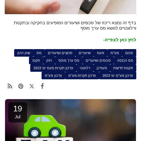
בדף זה נמצא ריכוז של סכומים ושיעורים המופיעים בחקיקה ובתקנות
ורלוונטיים לנושא מס ערך מוסף
לחץ כאן לצפייה-
סכום
מע"מ
מעמ
שיעורים
סכוצים ושיעורים
מס
שוק ההון
מס הכנסה
סכומים ושיעורים
מס ערך מוסף
חוק
תקנה
תקנות חדשות
מעודכן
רלוונטי
עדכון תקרות מעמ יוני 2023
עדכון מע"מ יוני 2023
עדכון תקרות מע"מ
עדכון מע"מ
19
Jul