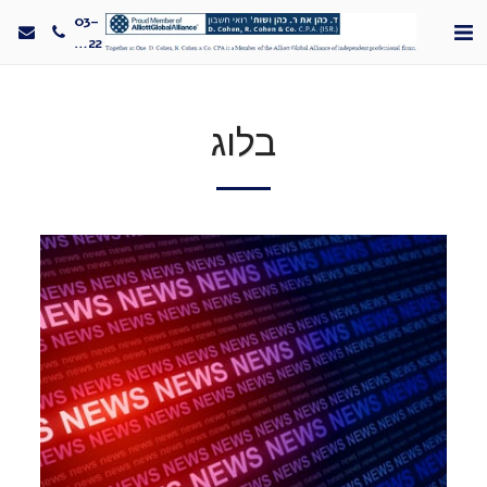
03-
5330022
בלוג