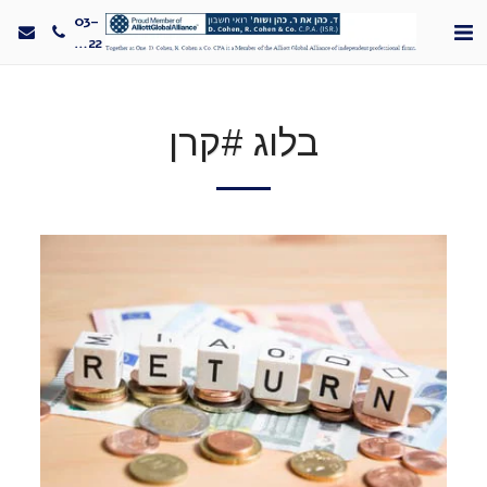
03-
5330022
בלוג #קרן